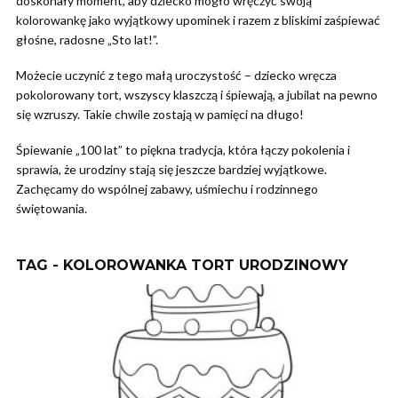
doskonały moment, aby dziecko mogło wręczyć swoją
kolorowankę jako wyjątkowy upominek i razem z bliskimi zaśpiewać
głośne, radosne „Sto lat!”.
Możecie uczynić z tego małą uroczystość – dziecko wręcza
pokolorowany tort, wszyscy klaszczą i śpiewają, a jubilat na pewno
się wzruszy. Takie chwile zostają w pamięci na długo!
Śpiewanie „100 lat” to piękna tradycja, która łączy pokolenia i
sprawia, że urodziny stają się jeszcze bardziej wyjątkowe.
Zachęcamy do wspólnej zabawy, uśmiechu i rodzinnego
świętowania.
TAG - KOLOROWANKA TORT URODZINOWY