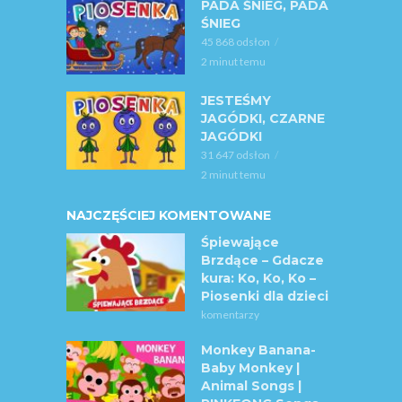
PADA ŚNIEG, PADA
ŚNIEG
45 868 odsłon
2 minut temu
JESTEŚMY
JAGÓDKI, CZARNE
JAGÓDKI
31 647 odsłon
2 minut temu
NAJCZĘŚCIEJ KOMENTOWANE
Śpiewające
Brzdące – Gdacze
kura: Ko, Ko, Ko –
Piosenki dla dzieci
komentarzy
Monkey Banana-
Baby Monkey |
Animal Songs |