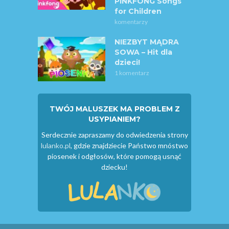
PINKFONG Songs
for Children
komentarzy
NIEZBYT MĄDRA
SOWA – Hit dla
dzieci!
1 komentarz
TWÓJ MALUSZEK MA PROBLEM Z
USYPIANIEM?
Serdecznie zapraszamy do odwiedzenia strony
lulanko.pl
, gdzie znajdziecie Państwo mnóstwo
piosenek i odgłosów, które pomogą usnąć
dziecku!