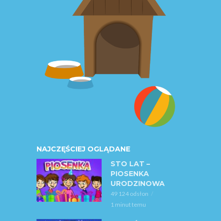
NAJCZĘŚCIEJ OGLĄDANE
STO LAT –
PIOSENKA
URODZINOWA
49 124 odsłon
1 minut temu