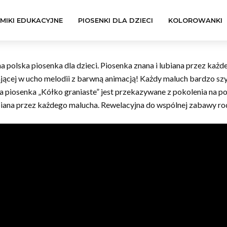
LMIKI EDUKACYJNE
PIOSENKI DLA DZIECI
KOLOROWANKI
a polska piosenka dla dzieci. Piosenka znana i lubiana przez każd
jącej w ucho melodii z barwną animacją! Każdy maluch bardzo szybk
a piosenka „Kółko graniaste” jest przekazywane z pokolenia na p
biana przez każdego malucha. Rewelacyjna do wspólnej zabawy rod