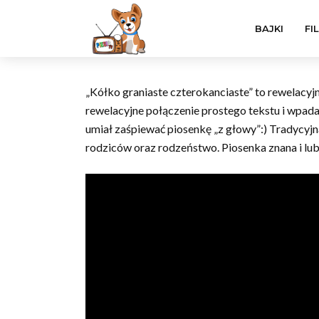
BAJKI
FI
„Kółko graniaste czterokanciaste” to rewelacyjn
rewelacyjne połączenie prostego tekstu i wpada
umiał zaśpiewać piosenkę „z głowy”:) Tradycyjn
rodziców oraz rodzeństwo. Piosenka znana i lu