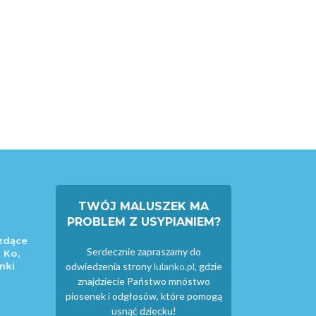
TWÓJ MALUSZEK MA
PROBLEM Z USYPIANIEM?
zdące
Serdecznie zapraszamy do
 Ko,
nki
odwiedzenia strony
lulanko.pl
, gdzie
znajdziecie Państwo mnóstwo
piosenek i odgłosów, które pomogą
usnąć dziecku!