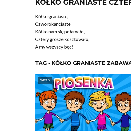
KÓŁKO GRANIASTE CZTE
Kółko graniaste,
Czworokanciaste,
Kółko nam się połamało,
Cztery grosze kosztowało,
A my wszyscy bęc!
TAG - KÓŁKO GRANIASTE ZABAW
WIDEO