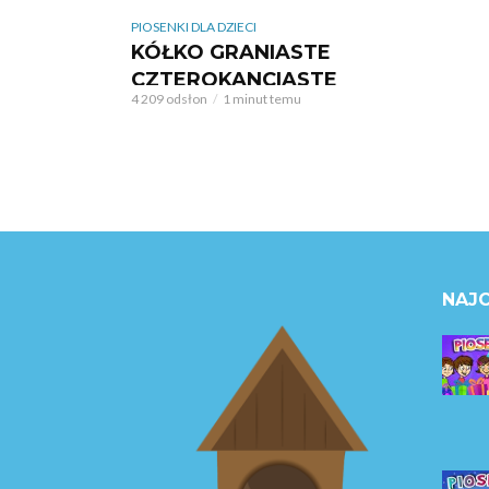
PIOSENKI DLA DZIECI
KÓŁKO GRANIASTE
CZTEROKANCIASTE
4 209 odsłon
1 minut temu
NAJC