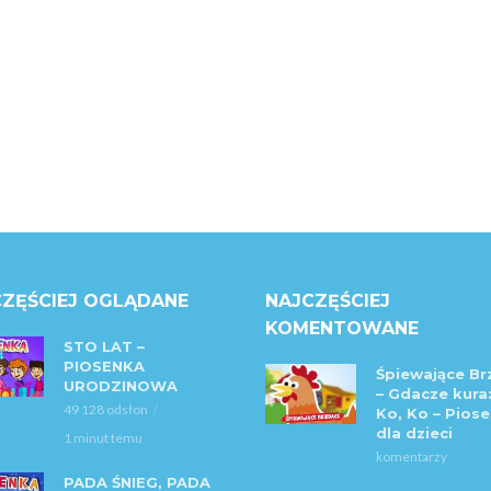
ZĘŚCIEJ OGLĄDANE
NAJCZĘŚCIEJ
KOMENTOWANE
STO LAT –
PIOSENKA
Śpiewające Br
URODZINOWA
– Gdacze kura:
49 128 odsłon
Ko, Ko – Piose
dla dzieci
1 minut temu
komentarzy
PADA ŚNIEG, PADA