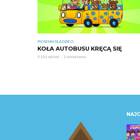
PIOSENKI DLA DZIECI
KOŁA AUTOBUSU KRĘCĄ SIĘ
5 153 odsłon
2 minut temu
NAJC