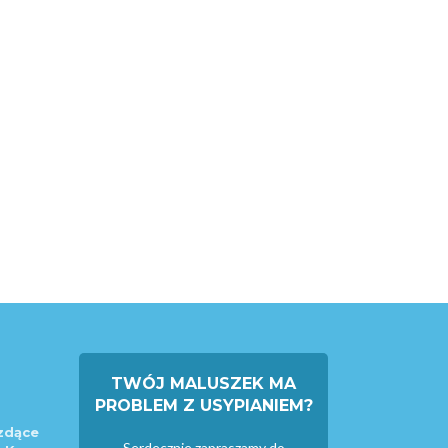
TWÓJ MALUSZEK MA
PROBLEM Z USYPIANIEM?
zdące
Serdecznie zapraszamy do