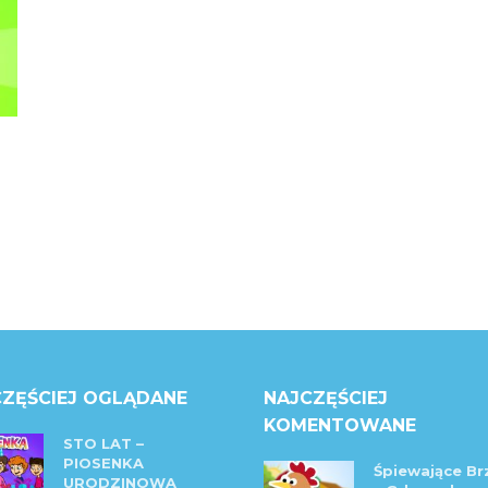
ZĘŚCIEJ OGLĄDANE
NAJCZĘŚCIEJ
KOMENTOWANE
STO LAT –
PIOSENKA
Śpiewające Br
URODZINOWA