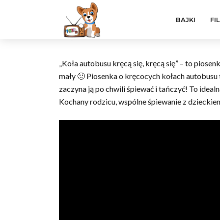
BAJKI
FI
„Koła autobusu kręcą się, kręcą się” – to piosen
mały 🙂 Piosenka o kręcocych kołach autobusu t
zaczyna ją po chwili śpiewać i tańczyć! To idea
Kochany rodzicu, wspólne śpiewanie z dzieckiem