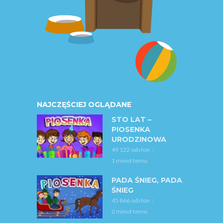
NAJCZĘŚCIEJ OGLĄDANE
STO LAT –
PIOSENKA
URODZINOWA
49 122 odsłon
1 minut temu
PADA ŚNIEG, PADA
ŚNIEG
45 866 odsłon
2 minut temu