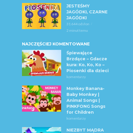
JESTEŚMY
JAGÓDKI, CZARNE
JAGÓDKI
31 644 odsłon
2 minut temu
NAJCZĘŚCIEJ KOMENTOWANE
Śpiewające
Brzdące – Gdacze
kura: Ko, Ko, Ko –
Piosenki dla dzieci
komentarzy
Monkey Banana-
Baby Monkey |
Animal Songs |
PINKFONG Songs
for Children
komentarzy
NIEZBYT MĄDRA