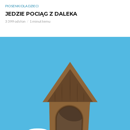
PIOSENKI DLA DZIECI
JEDZIE POCIĄG Z DALEKA
3 399 odsłon
1 minut temu