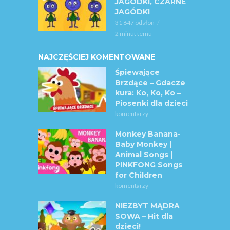
JAGÓDKI, CZARNE
JAGÓDKI
31 647 odsłon
2 minut temu
NAJCZĘŚCIEJ KOMENTOWANE
Śpiewające
Brzdące – Gdacze
kura: Ko, Ko, Ko –
Piosenki dla dzieci
komentarzy
Monkey Banana-
Baby Monkey |
Animal Songs |
PINKFONG Songs
for Children
komentarzy
NIEZBYT MĄDRA
SOWA – Hit dla
dzieci!