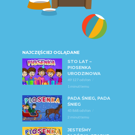
NAJCZĘŚCIEJ OGLĄDANE
STO LAT –
PIOSENKA
URODZINOWA
49 127 odsłon
1 minut temu
PADA ŚNIEG, PADA
ŚNIEG
45 868 odsłon
2 minut temu
JESTEŚMY