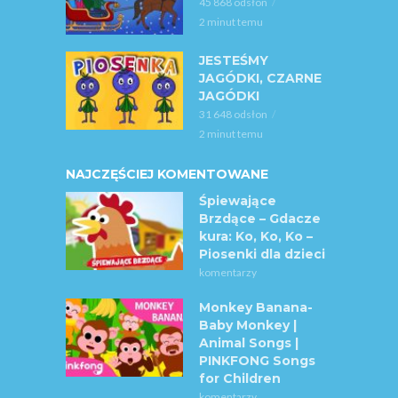
45 868 odsłon
2 minut temu
JESTEŚMY
JAGÓDKI, CZARNE
JAGÓDKI
31 648 odsłon
2 minut temu
NAJCZĘŚCIEJ KOMENTOWANE
Śpiewające
Brzdące – Gdacze
kura: Ko, Ko, Ko –
Piosenki dla dzieci
komentarzy
Monkey Banana-
Baby Monkey |
Animal Songs |
PINKFONG Songs
for Children
komentarzy