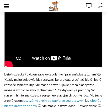
Dzień dziecka to dzień zabawy z Lulanko i pracami plastycznymi 🙂
Każdy maluszek uwielbia rysować, kolorować, wycinać, kleić i lepić
różności z plasteliny. Nie masz pomysłu jakie praca plastyczne
możesz zrobić ze swoim dzieckiem? Przybywamy z pomocą. W
naszym filmie znajdziesz szereg rewelacyjnych pomysłów. Możecie
zrobić razem
pszczółkę z rolki po papierze toaletowym
, lub
ulepić z
plasteliny rodzinę sów
🙂 Nie macie jeszcze dość? Rewelacyjnie 🙂