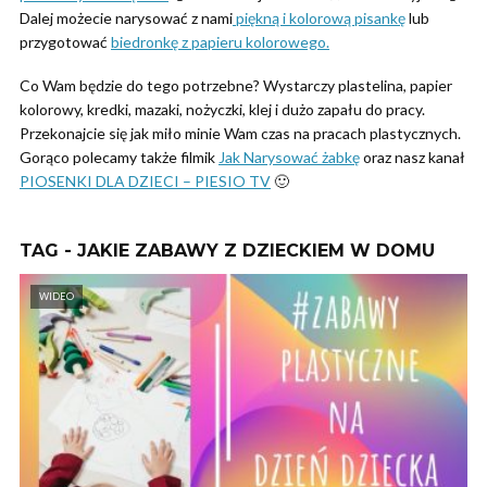
Dalej możecie narysować z nami
piękną i kolorową pisankę
lub
przygotować
biedronkę z papieru kolorowego.
Co Wam będzie do tego potrzebne? Wystarczy plastelina, papier
kolorowy, kredki, mazaki, nożyczki, klej i dużo zapału do pracy.
Przekonajcie się jak miło minie Wam czas na pracach plastycznych.
Gorąco polecamy także filmik
Jak Narysować żabkę
oraz nasz kanał
PIOSENKI DLA DZIECI – PIESIO TV
🙂
TAG - JAKIE ZABAWY Z DZIECKIEM W DOMU
WIDEO