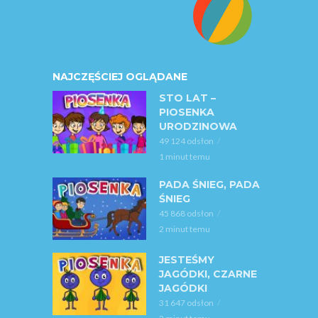
NAJCZĘŚCIEJ OGLĄDANE
STO LAT –
PIOSENKA
URODZINOWA
49 124 odsłon
1 minut temu
PADA ŚNIEG, PADA
ŚNIEG
45 868 odsłon
2 minut temu
JESTEŚMY
JAGÓDKI, CZARNE
JAGÓDKI
31 647 odsłon