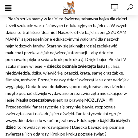
,,Piesio szuka mamy w lesie” to
świetna, zabawna bajka dla dzieci
.
Jeżeli szukacie wartościowych i edukacyjnych bajek dla Waszych
dzieci to trafiliście idealnie! Nasze krótkie bajki z serii ,,SZUKAM
MAMY” są przepełnione edukacyjnymi walorami dla naszych
najmłodszych fanów. Staramy się jak najbardziej zaciekawić
malucha i przekazać jak najwięcej informacji – aby dziecko
poznawało piękno świata krok po kroku :). Dzięki bajce PiesioTV
szuka mamy w lesie –
dziecko poznaje zwierzęta lasu
t.j. : lisa,
niedźwiedzia, dzika, wiewiórkę, ptaszki, kreta, sarnę oraz żabkę,
ślimaka, mrówkę. Poznaje nazwy dzieci zwierząt lasu oraz widzi jak
wyglądają. Dodatkowo dodaliśmy sporo odgłosów, aby dziecko
mogło poznać dźwięki wydawane przez zwierzęta mieszkające w
lesie.
Nauka przez zabawę
jest na prawdę MOŻLIWA ! 🙂
Przedszkolaki fantastycznie się przy niej bawią, rozpoznają
zwierzęta lasu i naśladują ich dźwięki. Fantastycznie integruje
wszystkie dzieci do wspólnej zabawy. Edukacyjne
bajki dla małych
dzieci
to rewelacyjne rozwiązanie ! Dziecko bawiąc się, poznaje
zwierzęta i ich odgłosy. Krok po kroku poznaje świat ?