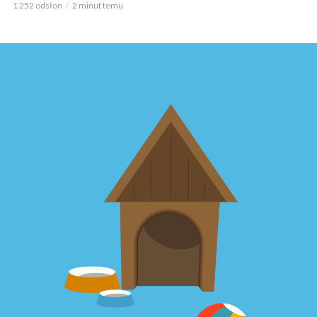
1 252 odsłon
2 minut temu