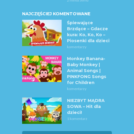
2 minut temu
NAJCZĘŚCIEJ KOMENTOWANE
Śpiewające
Brzdące – Gdacze
kura: Ko, Ko, Ko –
Piosenki dla dzieci
komentarzy
Monkey Banana-
Baby Monkey |
Animal Songs |
PINKFONG Songs
for Children
komentarzy
NIEZBYT MĄDRA
SOWA – Hit dla
dzieci!
1 komentarz