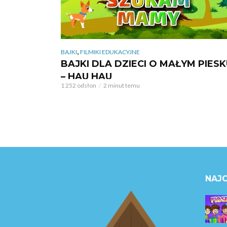
,
BAJKI
FILMIKI EDUKACYJNE
BAJKI DLA DZIECI O MAŁYM PIES
– HAU HAU
1 252 odsłon
2 minut temu
NAJC