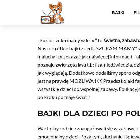
BAJKI
FI
,,Piesio szuka mamy w lesie” to
świetna, zabawna
Nasze krótkie bajki z serii ,,SZUKAM MAMY” są
malucha i przekazać jak najwięcej informacji – 
poznaje zwierzęta lasu
t.j. : lisa, niedźwiedzia,
jak wyglądają. Dodatkowo dodaliśmy sporo odg
jest na prawdę MOŻLIWA ! 🙂 Przedszkolaki fanta
wszystkie dzieci do wspólnej zabawy. Edukacyj
po kroku poznaje świat ?
BAJKI DLA DZIECI
PO PO
Warto, by rodzice zaangażowali się w zabawę z
emocjonalny dzieci. Poza tym, słuchanie i śpie