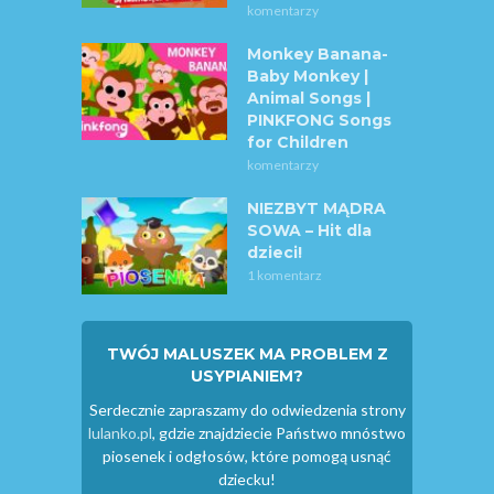
komentarzy
Monkey Banana-
Baby Monkey |
Animal Songs |
PINKFONG Songs
for Children
komentarzy
NIEZBYT MĄDRA
SOWA – Hit dla
dzieci!
1 komentarz
TWÓJ MALUSZEK MA PROBLEM Z
USYPIANIEM?
Serdecznie zapraszamy do odwiedzenia strony
lulanko.pl
, gdzie znajdziecie Państwo mnóstwo
piosenek i odgłosów, które pomogą usnąć
dziecku!