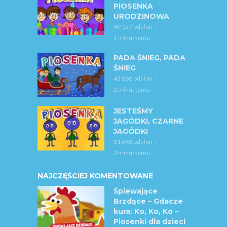
PIOSENKA
URODZINOWA
49 127 odsłon
1 minut temu
PADA ŚNIEG, PADA
ŚNIEG
45 868 odsłon
2 minut temu
JESTEŚMY
JAGÓDKI, CZARNE
JAGÓDKI
31 648 odsłon
2 minut temu
NAJCZĘŚCIEJ KOMENTOWANE
Śpiewające
Brzdące – Gdacze
kura: Ko, Ko, Ko –
Piosenki dla dzieci