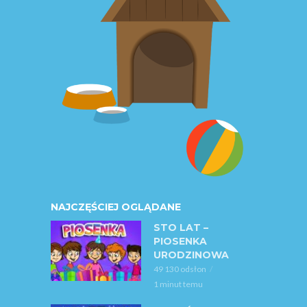
NAJCZĘŚCIEJ OGLĄDANE
STO LAT –
PIOSENKA
URODZINOWA
49 130 odsłon
1 minut temu