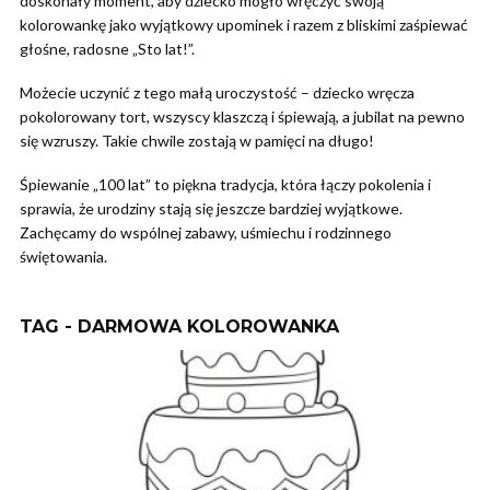
doskonały moment, aby dziecko mogło wręczyć swoją
kolorowankę jako wyjątkowy upominek i razem z bliskimi zaśpiewać
głośne, radosne „Sto lat!”.
Możecie uczynić z tego małą uroczystość – dziecko wręcza
pokolorowany tort, wszyscy klaszczą i śpiewają, a jubilat na pewno
się wzruszy. Takie chwile zostają w pamięci na długo!
Śpiewanie „100 lat” to piękna tradycja, która łączy pokolenia i
sprawia, że urodziny stają się jeszcze bardziej wyjątkowe.
Zachęcamy do wspólnej zabawy, uśmiechu i rodzinnego
świętowania.
TAG - DARMOWA KOLOROWANKA