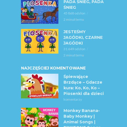
PADA ŚNIEG, PADA
ŚNIEG
45 868 odsłon
2 minut temu
JESTEŚMY
JAGÓDKI, CZARNE
JAGÓDKI
31 649 odsłon
2 minut temu
NAJCZĘŚCIEJ KOMENTOWANE
Śpiewające
Brzdące – Gdacze
kura: Ko, Ko, Ko –
Piosenki dla dzieci
komentarzy
Monkey Banana-
Baby Monkey |
Animal Songs |