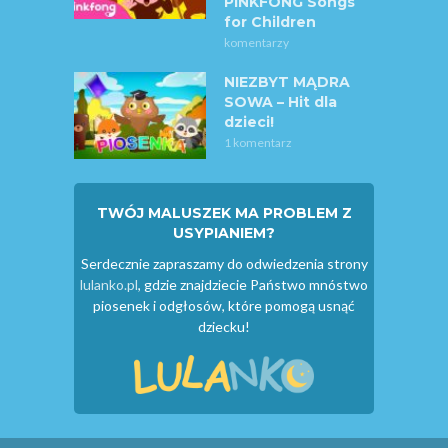
PINKFONG Songs
for Children
komentarzy
NIEZBYT MĄDRA
SOWA – Hit dla
dzieci!
1 komentarz
TWÓJ MALUSZEK MA PROBLEM Z
USYPIANIEM?
Serdecznie zapraszamy do odwiedzenia strony
lulanko.pl
, gdzie znajdziecie Państwo mnóstwo
piosenek i odgłosów, które pomogą usnąć
dziecku!