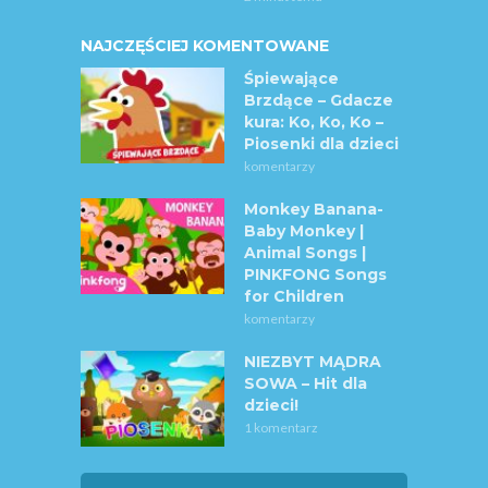
NAJCZĘŚCIEJ KOMENTOWANE
Śpiewające
Brzdące – Gdacze
kura: Ko, Ko, Ko –
Piosenki dla dzieci
komentarzy
Monkey Banana-
Baby Monkey |
Animal Songs |
PINKFONG Songs
for Children
komentarzy
NIEZBYT MĄDRA
SOWA – Hit dla
dzieci!
1 komentarz