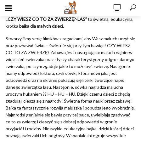
,,CZY WIESZ CO TO ZA ZWIERZĘ?-LAS”
to świetna, edukacyjna,
krótka
bajka dla małych dzieci.
Stworzyliśmy serię filmików z zagadkami, aby Wasz maluch uczył się
oraz poznawał świat – świetnie się przy tym bawiąc! CZY WIESZ
CO TO ZA ZWIERZĘ? Zabawa jest następująca: maluch najpierw
widzi cień zwierzaka oraz słyszy charakterystyczny odgłos danego
zwierzaka, po czym zgaduje jakie to może być zwierzę. Następnie
mamy odpowiedź lektora, czyli sówki, która mówi jaka jest
odpowiedź oraz na ekranie pokazują się literki tworzące napis
danego zwierzątka lasu. Następnie, sówka nagradza malucha
uroczym hukaniem ?? HU – HU – HU. Dzięki czemu dzieci z chęcią
zgadują i cieszą się z nagrody! Świetna forma nauki przez zabawę!
Bajka ta fantastycznie rozwija maluszka i pobudza jego wyobraźnię.
Najmłodsi genialnie się bawią przy tej bajce, uwielbiają zgadywać
co to za zwierzę i cieszyć się z dobrej odpowiedzi w gronie
przyjaciół i rodziny. Niezwykle edukacyjna bajka, dzięki której dzieci
poznają zwierzaki i ich odgłosy. Wspaniale integruje wszystkie