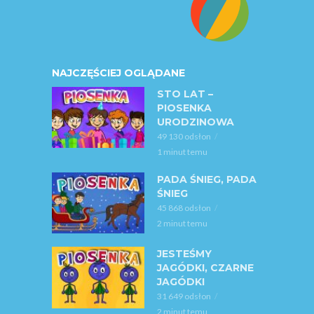
NAJCZĘŚCIEJ OGLĄDANE
STO LAT –
PIOSENKA
URODZINOWA
49 130 odsłon
1 minut temu
PADA ŚNIEG, PADA
ŚNIEG
45 868 odsłon
2 minut temu
JESTEŚMY
JAGÓDKI, CZARNE
JAGÓDKI
31 649 odsłon
2 minut temu