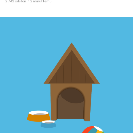
2 742 odsłon
2 minut temu