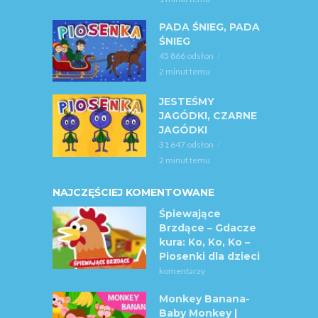
PADA ŚNIEG, PADA
ŚNIEG
45 866 odsłon
2 minut temu
JESTEŚMY
JAGÓDKI, CZARNE
JAGÓDKI
31 647 odsłon
2 minut temu
NAJCZĘŚCIEJ KOMENTOWANE
Śpiewające
Brzdące – Gdacze
kura: Ko, Ko, Ko –
Piosenki dla dzieci
komentarzy
Monkey Banana-
Baby Monkey |