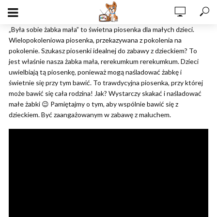
„Była sobie żabka mała” to świetna piosenka dla małych dzieci.
Wielopokoleniowa piosenka, przekazywana z pokolenia na
pokolenie. Szukasz piosenki idealnej do zabawy z dzieckiem? To
jest właśnie nasza żabka mała, rerekumkum rerekumkum. Dzieci
uwielbiają tą piosenkę, ponieważ mogą naśladować żabkę i
świetnie się przy tym bawić. To trawdycyjna piosenka, przy której
może bawić się cała rodzina! Jak? Wystarczy skakać i naśladować
małe żabki 😉 Pamiętajmy o tym, aby wspólnie bawić się z
dzieckiem. Być zaangażowanym w zabawę z maluchem.