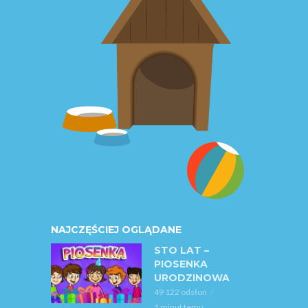
NAJCZĘŚCIEJ OGLĄDANE
STO LAT –
PIOSENKA
URODZINOWA
49 122 odsłon
1 minut temu