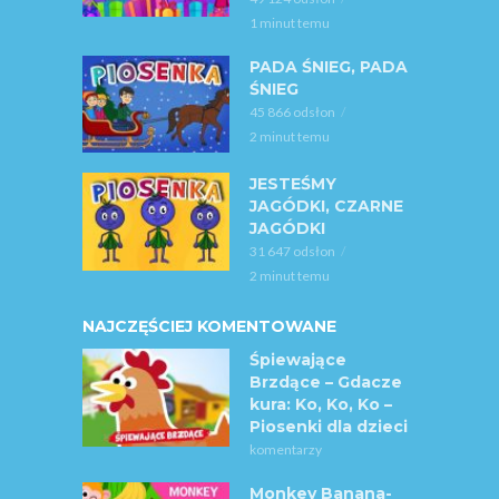
1 minut temu
PADA ŚNIEG, PADA
ŚNIEG
45 866 odsłon
2 minut temu
JESTEŚMY
JAGÓDKI, CZARNE
JAGÓDKI
31 647 odsłon
2 minut temu
NAJCZĘŚCIEJ KOMENTOWANE
Śpiewające
Brzdące – Gdacze
kura: Ko, Ko, Ko –
Piosenki dla dzieci
komentarzy
Monkey Banana-