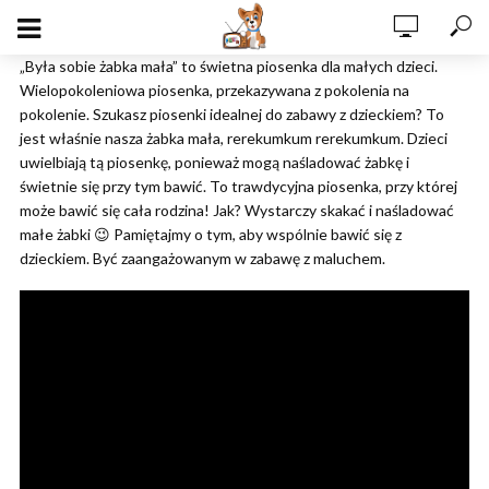
„Była sobie żabka mała” to świetna piosenka dla małych dzieci.
Wielopokoleniowa piosenka, przekazywana z pokolenia na
pokolenie. Szukasz piosenki idealnej do zabawy z dzieckiem? To
jest właśnie nasza żabka mała, rerekumkum rerekumkum. Dzieci
uwielbiają tą piosenkę, ponieważ mogą naśladować żabkę i
świetnie się przy tym bawić. To trawdycyjna piosenka, przy której
może bawić się cała rodzina! Jak? Wystarczy skakać i naśladować
małe żabki 😉 Pamiętajmy o tym, aby wspólnie bawić się z
dzieckiem. Być zaangażowanym w zabawę z maluchem.