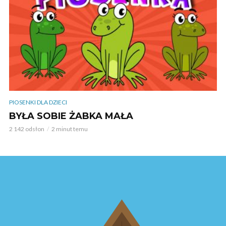
PIOSENKI DLA DZIECI
BYŁA SOBIE ŻABKA MAŁA
2 142 odsłon
2 minut temu