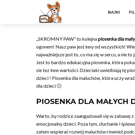
BAJKI
FI
,,SKROMNY PAW” to kolejna
piosenka dla mały
ogonem! Nasz paw jest inny od wszystkich! Wiec
najważniejsze jest to, co ma się w sercu, a nie t
Jest to bardzo edukacyjna piosenka, która pokazu
sie tez inne wartości. Dzieciaki uwielbiają tę p
dzieci ! Piosenka dla maluchów, która uczy wr
dla dzieci 🙂
PIOSENKA DLA MAŁYCH 
Warto, by rodzice zaangażowali się w zabawę z
emocjonalny dzieci. Poza tym, słuchanie i śpie
zatem wspierać rozwój maluchów również podc