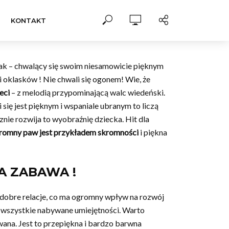
KONTAKT
ptak – chwalący się swoim niesamowicie pięknym
i oklasków ! Nie chwali się ogonem! Wie, że
eci
– z melodią przypominającą walc wiedeński.
 się jest pięknym i wspaniale ubranym to liczą
cznie rozwija to wyobraźnię dziecka. Hit dla
romny paw jest przykładem skromności
i piękna
A ZABAWA !
 dobre relacje, co ma ogromny wpływ na rozwój
na wszystkie nabywane umiejętności. Warto
na. Jest to przepiękna i bardzo barwna