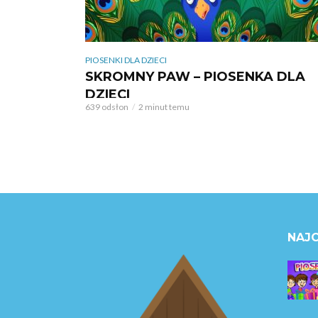
PIOSENKI DLA DZIECI
SKROMNY PAW – PIOSENKA DLA
DZIECI
639 odsłon
2 minut temu
NAJC