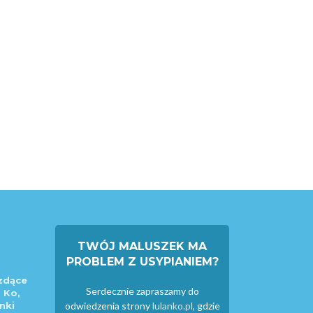
TWÓJ MALUSZEK MA
PROBLEM Z USYPIANIEM?
zdące
Serdecznie zapraszamy do
 Ko,
nki
odwiedzenia strony
lulanko.pl
, gdzie