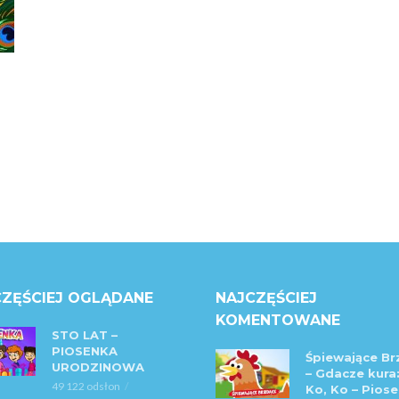
ZĘŚCIEJ OGLĄDANE
NAJCZĘŚCIEJ
KOMENTOWANE
STO LAT –
PIOSENKA
Śpiewające Br
URODZINOWA
– Gdacze kura:
49 122 odsłon
Ko, Ko – Piose