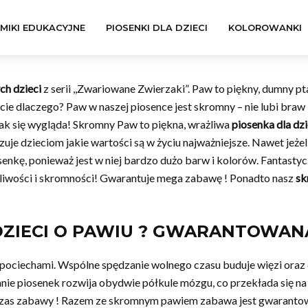
LMIKI EDUKACYJNE
PIOSENKI DLA DZIECI
KOLOROWANKI
ch dzieci
z serii ,,Zwariowane Zwierzaki”. Paw to piękny, dumny 
ie dlaczego? Paw w naszej piosence jest skromny – nie lubi braw 
o jak się wygląda! Skromny Paw to piękna, wrażliwa
piosenka dla dzi
je dzieciom jakie wartości są w życiu najważniejsze. Nawet jeżeli
iosenkę, ponieważ jest w niej bardzo dużo barw i kolorów. Fantasty
ażliwości i skromności! Gwarantuje mega zabawę ! Ponadto nasz
sk
DZIECI O PAWIU ? GWARANTOWAN
 pociechami. Wspólne spędzanie wolnego czasu buduje więzi oraz
wanie piosenek rozwija obydwie półkule mózgu, co przekłada się 
zas zabawy ! Razem ze skromnym pawiem zabawa jest gwarantowa