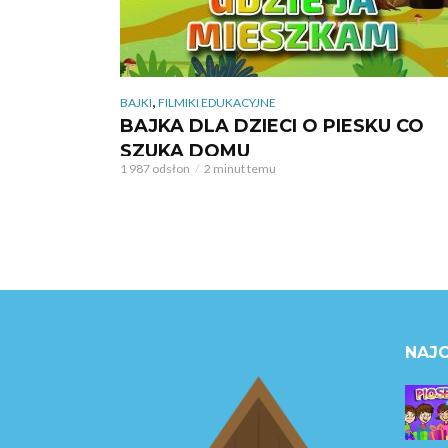
,
BAJKI
FILMIKI EDUKACYJNE
BAJKA DLA DZIECI O PIESKU CO
SZUKA DOMU
1 987 odsłon
2 minut temu
NAJC