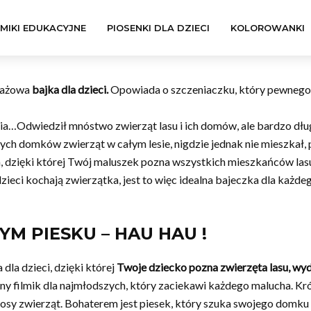
LMIKI EDUKACYJNE
PIOSENKI DLA DZIECI
KOLOROWANKI
rażowa
bajka dla dzieci.
Opowiada o szczeniaczku, który pewnego dn
dzia…Odwiedził mnóstwo zwierząt lasu i ich domów, ale bardzo dłu
innych domków zwierząt w całym lesie, nigdzie jednak nie mieszkał
, dzięki której Twój maluszek pozna wszystkich mieszkańców lasu 
ieci kochają zwierzątka, jest to więc idealna bajeczka dla każdego
YM PIESKU – HAU HAU !
la dzieci, dzięki której
Twoje dziecko pozna zwierzęta lasu, wyd
jny filmik dla najmłodszych, który zaciekawi każdego malucha. 
osy zwierząt. Bohaterem jest piesek, który szuka swojego domku 