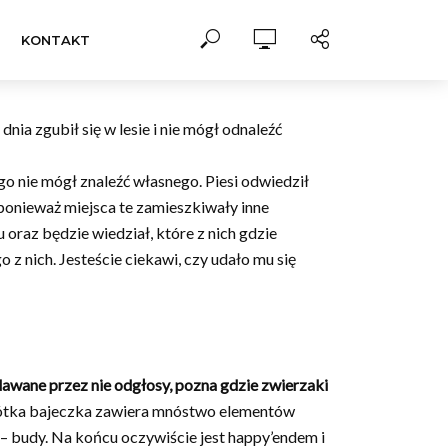
KONTAKT
ia zgubił się w lesie i nie mógł odnaleźć
go nie mógł znaleźć własnego. Piesi odwiedził
, ponieważ miejsca te zamieszkiwały inne
oraz będzie wiedział, które z nich gdzie
 z nich. Jesteście ciekawi, czy udało mu się
awane przez nie odgłosy, pozna gdzie zwierzaki
Krótka bajeczka zawiera mnóstwo elementów
– budy. Na końcu oczywiście jest happy’endem i