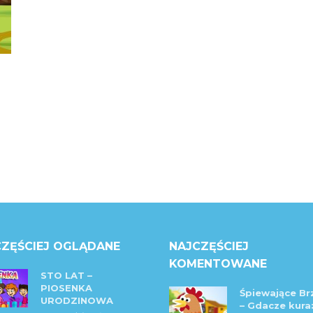
ZĘŚCIEJ OGLĄDANE
NAJCZĘŚCIEJ
KOMENTOWANE
STO LAT –
PIOSENKA
Śpiewające Br
URODZINOWA
– Gdacze kura: