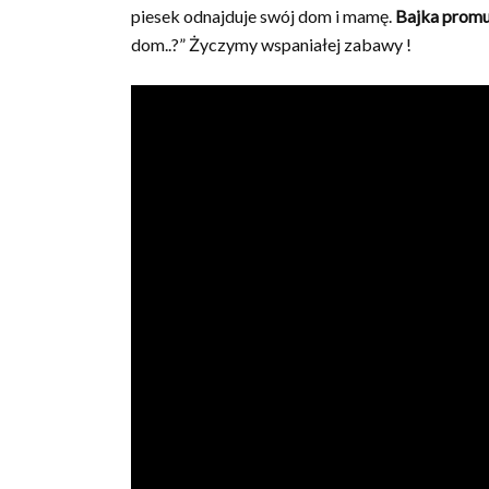
piesek odnajduje swój dom i mamę.
Bajka promu
dom..?” Życzymy wspaniałej zabawy !