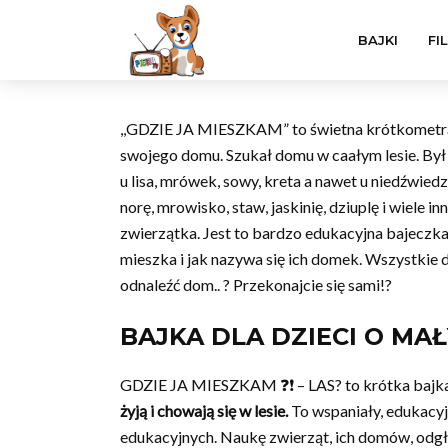
BAJKI
FI
,,GDZIE JA MIESZKAM” to świetna krótkomet
swojego domu. Szukał domu w caałym lesie. Był
u lisa, mrówek, sowy, kreta a nawet u niedźwie
norę, mrowisko, staw, jaskinię, dziuplę i wiele 
zwierzątka. Jest to bardzo edukacyjna bajeczka
mieszka i jak nazywa się ich domek. Wszystkie dz
odnaleźć dom.. ? Przekonajcie się sami!?
BAJKA DLA DZIECI O MAŁ
GDZIE JA MIESZKAM ❓❗ – LAS? to krótka bajka d
żyją i chowają się w lesie.
To wspaniały, edukacy
edukacyjnych. Naukę zwierząt, ich domów, odgł