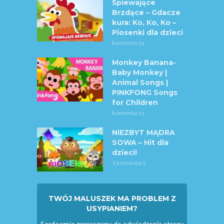
Śpiewające
Brzdące – Gdacze
kura: Ko, Ko, Ko –
Piosenki dla dzieci
komentarzy
Monkey Banana-
Baby Monkey |
Animal Songs |
PINKFONG Songs
for Children
komentarzy
NIEZBYT MĄDRA
SOWA – Hit dla
dzieci!
1 komentarz
TWÓJ MALUSZEK MA PROBLEM Z
USYPIANIEM?
Serdecznie zapraszamy do odwiedzenia strony