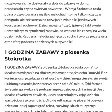
muzykowania. To doskonały wybór do zabawy w domu,
przedszkolu czy na świeżym powietrzu. Wersja Stokrotka rosła
polna przygotowana z myślą o maluchach to nie tylko muzyczna
przygoda, ale też szansa na rozwijanie zdolności językowych i
koordynacji ruchowej. Dzieci mogą tańczyć, śpiewać i aktywnie
uczestniczyć w rytmicznej zabawie, co wspiera ich rozwój na wielu
poziomach. Radosna melodia zachęca do ruchu i tworzy pozytywną
atmosferę podczas codziennych aktywności.
1 GODZINA ZABAWY z piosenką
Stokrotka
1 GODZINA ZABAWY z piosenką „Stokrotka rosła polna”, to
idealne rozwiązanie na dłuższą zabawę pełną śmiechu i muzyki. Bez
konieczności przełączania utworów – dzieci mogą cieszyć się swoją
ulubioną piosenką bez przerwy przez całe 60 minut. Taki format
świetnie sprawdza się podczas imprez dziecięcych i animacji. Jest
idealna również w chwilach, kiedy potrzebujemy zająć dziecko
wartościową aktywnością. Długie odtwarzanie piosenki pozwala
dzieciom lepiej zapamiętać tekst, rozwinąć słuch muzyczny i
wyczucie rytmu. To nie tylko zabawa, ale również edukacja przez