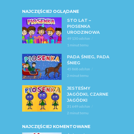
NAJCZĘŚCIEJ OGLĄDANE
STO LAT –
PIOSENKA
URODZINOWA
49 130 odsłon
1 minut temu
PADA ŚNIEG, PADA
ŚNIEG
45 868 odsłon
2 minut temu
JESTEŚMY
JAGÓDKI, CZARNE
JAGÓDKI
31 649 odsłon
2 minut temu
NAJCZĘŚCIEJ KOMENTOWANE