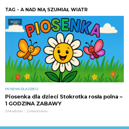
TAG - A NAD NIĄ SZUMIAŁ WIATR
WIDEO
PIOSENKI DLA DZIECI
Piosenka dla dzieci Stokrotka rosła polna –
1 GODZINA ZABAWY
534 odsłon
2 minut temu