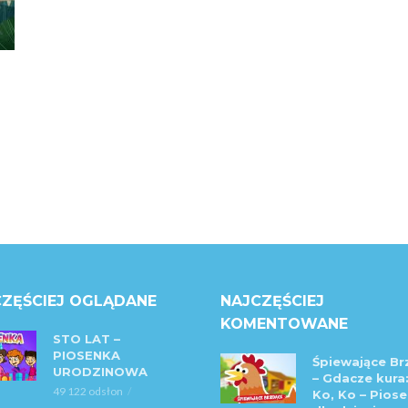
ZĘŚCIEJ OGLĄDANE
NAJCZĘŚCIEJ
KOMENTOWANE
STO LAT –
PIOSENKA
Śpiewające Br
URODZINOWA
– Gdacze kura:
49 122 odsłon
Ko, Ko – Piose