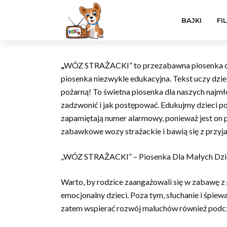
BAJKI
FI
,,
WÓZ STRAŻACKI” to przezabawna piosenka dla 
piosenka niezwykle edukacyjna. Tekst uczy dzie
pożarną! To świetna piosenka dla naszych najmł
zadzwonić i jak postępować. Edukujmy dzieci p
zapamiętają numer alarmowy, ponieważ jest on p
zabawkowe wozy strażackie i bawią się z przyj
,,WÓZ STRAŻACKI” – Piosenka Dla Małych Dzie
Warto, by rodzice zaangażowali się w zabawę z
emocjonalny dzieci. Poza tym, słuchanie i śpie
zatem wspierać rozwój maluchów również podcza