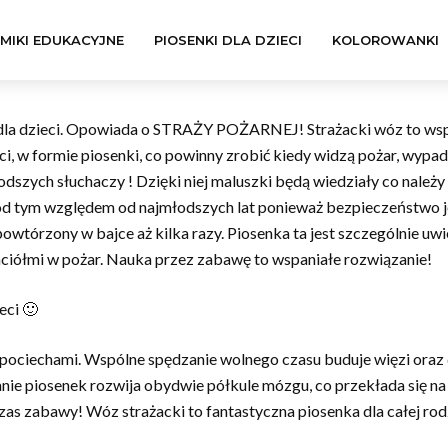
LMIKI EDUKACYJNE
PIOSENKI DLA DZIECI
KOLOROWANKI
dzieci. Opowiada o STRAŻY POŻARNEJ! Strażacki wóz to wspaniał
ci, w formie piosenki, co powinny zrobić kiedy widzą pożar, wypa
odszych słuchaczy ! Dzięki niej maluszki będą wiedziały co należy
od tym względem od najmłodszych lat ponieważ bezpieczeństwo j
owtórzony w bajce aż kilka razy. Piosenka ta jest szczególnie uw
aciółmi w pożar. Nauka przez zabawę to wspaniałe rozwiązanie!
ci 🙂
 pociechami. Wspólne spędzanie wolnego czasu buduje więzi oraz
wanie piosenek rozwija obydwie półkule mózgu, co przekłada się 
s zabawy! Wóz strażacki to fantastyczna piosenka dla całej rod