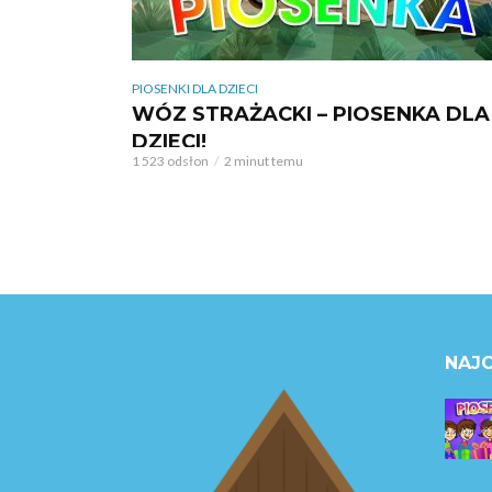
PIOSENKI DLA DZIECI
WÓZ STRAŻACKI – PIOSENKA DLA
DZIECI!
1 523 odsłon
2 minut temu
NAJC