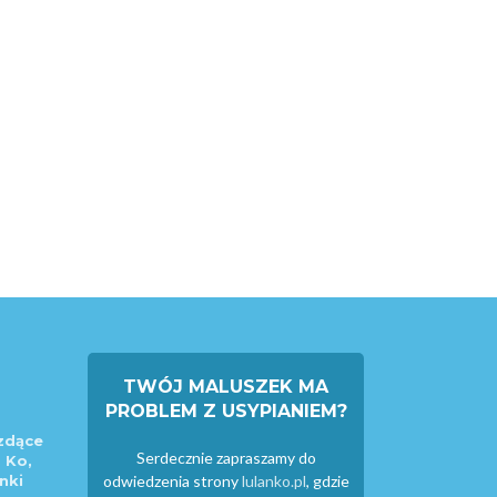
TWÓJ MALUSZEK MA
PROBLEM Z USYPIANIEM?
zdące
Serdecznie zapraszamy do
 Ko,
nki
odwiedzenia strony
lulanko.pl
, gdzie