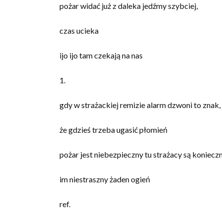
pożar widać już z daleka jedźmy szybciej,
czas ucieka
ijo ijo tam czekają na nas
1.
gdy w strażackiej remizie alarm dzwoni to znak,
że gdzieś trzeba ugasić płomień
pożar jest niebezpieczny tu strażacy są konieczn
im niestraszny żaden ogień
ref.