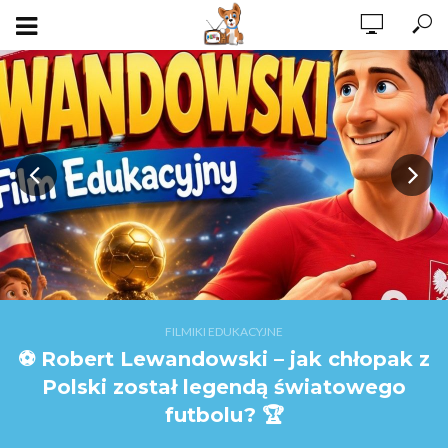
FILMIKI EDUKACYJNE
⚽ Robert Lewandowski – jak chłopak z
Polski został legendą światowego
futbolu? 🏆