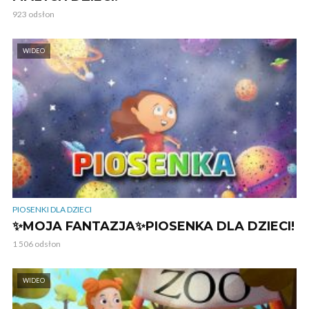
923 odsłon
WIDEO
PIOSENKI DLA DZIECI
✨MOJA FANTAZJA✨PIOSENKA DLA DZIECI!
1 506 odsłon
WIDEO