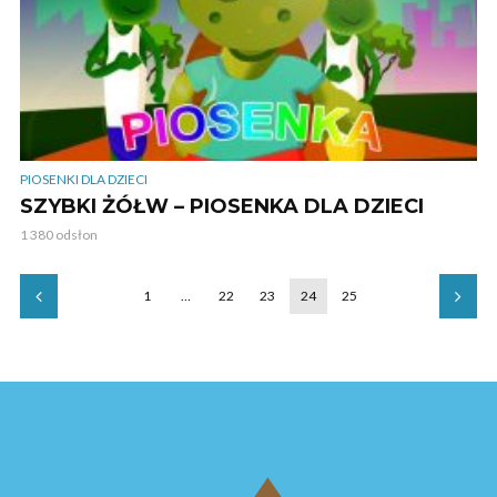
PIOSENKI DLA DZIECI
SZYBKI ŻÓŁW – PIOSENKA DLA DZIECI
1 380 odsłon
1
…
22
23
24
25