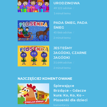
URODZINOWA
49 122 odsłon
1 minut temu
PADA ŚNIEG, PADA
ŚNIEG
45 866 odsłon
2 minut temu
JESTEŚMY
JAGÓDKI, CZARNE
JAGÓDKI
31 644 odsłon
2 minut temu
NAJCZĘŚCIEJ KOMENTOWANE
Śpiewające
Brzdące – Gdacze
kura: Ko, Ko, Ko –
Piosenki dla dzieci
komentarzy